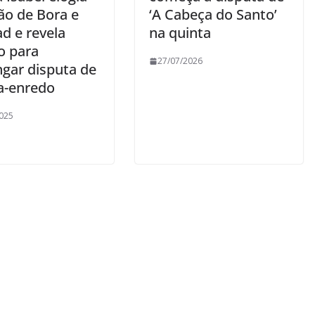
ão de Bora e
‘A Cabeça do Santo’
d e revela
na quinta
o para
27/07/2026
ngar disputa de
-enredo
025