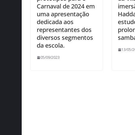
Carnaval de 2024 em
imers
uma apresentação
Hadda
dedicada aos
estud
representantes dos
prolo
diversos segmentos
samba
da escola.
13/05/2
05/09/2023