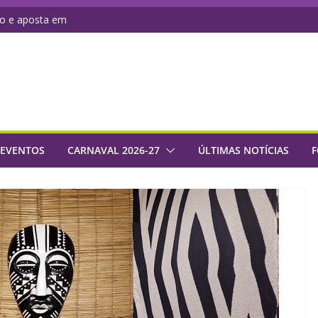
do e aposta em
administrativo com
naval 2027 com
de samba da Série
 Império: rumo a
 EVENTOS
CARNAVAL 2026-27
ÚLTIMAS NOTÍCIAS
F