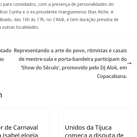
o para convidados, com a presença de personalidades do
ton Cunha e o ex-presidente mangueirense Elias Riche. A
 sábado, das 10h às 17h, no CRAB, e tem duração prevista de
 outras localidades.
ntado
Representando a arte do povo, ritmistas e casais
ão
de mestre-sala e porta-bandeira participam do
‘Show do Século’, promovido pelo DJ Alok, em
Copacabana.
m
or de Carnaval
Unidos da Tijuca
a Isabel elogia
começa a disputa de