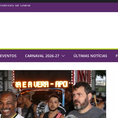
endentes de Olaria
 escolher o hino de
diovisual inédito
com prêmio de R$
para a Sapucaí em
 EVENTOS
CARNAVAL 2026-27
ÚLTIMAS NOTÍCIAS
F