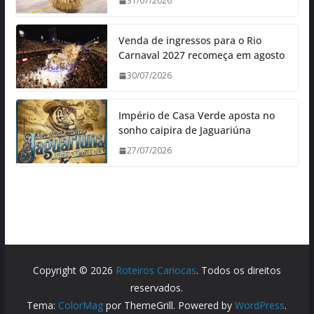
31/07/2026
Venda de ingressos para o Rio
Carnaval 2027 recomeça em agosto
30/07/2026
Império de Casa Verde aposta no
sonho caipira de Jaguariúna
27/07/2026
Copyright © 2026
Roteiros Cariocas
. Todos os direitos
reservados.
Tema:
ColorMag
por ThemeGrill. Powered by
WordPress
.