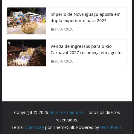
Império de Nova Iguaçu aposta em
dupla experiente para 2027
31/07/2026
Venda de ingressos para o Rio
Carnaval 2027 recomeça em agosto
30/07/2026
Copyright © 2026
Roteiros Cariocas
. Todos os direitos
reservados.
Tema:
ColorMag
por ThemeGrill. Powered by
WordPress
.