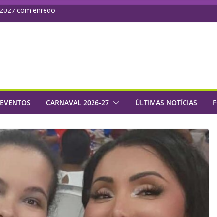
l 2027 com enredo
ta e promete 16
olher seu samba de
 2027 com primeira
m enredo que
 EVENTOS
CARNAVAL 2026-27
ÚLTIMAS NOTÍCIAS
F