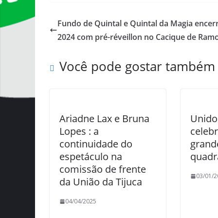
Fundo de Quintal e Quintal da Magia ence
2024 com pré-réveillon no Cacique de Ram
Você pode gostar também
Ariadne Lax e Bruna
Unido
Lopes : a
celeb
continuidade do
grand
espetáculo na
quadr
comissão de frente
03/01/2
da União da Tijuca
04/04/2025