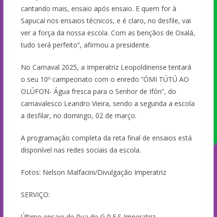
cantando mais, ensaio após ensaio. E quem for à
Sapucaí nos ensaios técnicos, e é claro, no desfile, vai
ver a força da nossa escola. Com as bençãos de Oxalá,
tudo será perfeito”, afirmou a presidente.
No Carnaval 2025, a Imperatriz Leopoldinense tentará
o seu 10º campeonato com o enredo “ÓMI TÚTÚ AO
OLÚFON- Água fresca para o Senhor de Ifón”, do
carnavalesco Leandro Vieira, sendo a segunda a escola
a desfilar, no domingo, 02 de março.
A programação completa da reta final de ensaios está
disponível nas redes sociais da escola.
Fotos: Nelson Malfacini/Divulgação Imperatriz
SERVIÇO:
Último ensaio de Rua do G.R.E.S Imperatriz