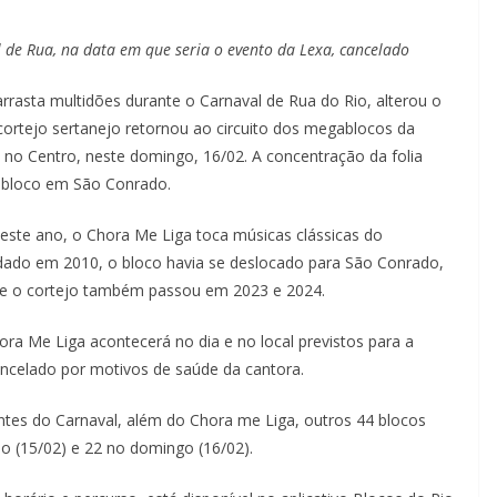
l de Rua, na data em que seria o evento da Lexa, cancelado
rrasta multidões durante o Carnaval de Rua do Rio, alterou o
l cortejo sertanejo retornou ao circuito dos megablocos da
, no Centro, neste domingo, 16/02. A concentração da folia
o bloco em São Conrado.
s este ano, o Chora Me Liga toca músicas clássicas do
dado em 2010, o bloco havia se deslocado para São Conrado,
 que o cortejo também passou em 2023 e 2024.
ra Me Liga acontecerá no dia e no local previstos para a
ancelado por motivos de saúde da cantora.
es do Carnaval, além do Chora me Liga, outros 44 blocos
o (15/02) e 22 no domingo (16/02).