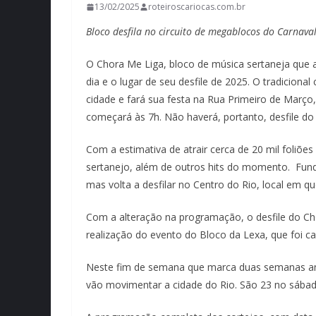
13/02/2025
roteiroscariocas.com.br
Bloco desfila no circuito de megablocos do Carnava
O Chora Me Liga, bloco de música sertaneja que a
dia e o lugar de seu desfile de 2025. O tradiciona
cidade e fará sua festa na Rua Primeiro de Março
começará às 7h. Não haverá, portanto, desfile d
Com a estimativa de atrair cerca de 20 mil foliõe
sertanejo, além de outros hits do momento. Fun
mas volta a desfilar no Centro do Rio, local em
Com a alteração na programação, o desfile do Cho
realização do evento do Bloco da Lexa, que foi c
Neste fim de semana que marca duas semanas ant
vão movimentar a cidade do Rio. São 23 no sábad