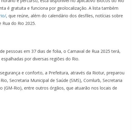
orário e percurso, está disponível no aplicativo Blocos do Rio
nta é gratuita e funciona por geolocalização. A lista também
rio/
, que reúne, além do calendário dos desfiles, notícias sobre
e Rua do Rio 2025.
 de pessoas em 37 dias de folia, o Carnaval de Rua 2025 terá,
 espalhadas por diversas regiões do Rio.
segurança e conforto, a Prefeitura, através da Riotur, preparou
o, Secretaria Municipal de Saúde (SMS), Comlurb, Secretaria
o (GM-Rio), entre outros órgãos, que atuarão nos locais de