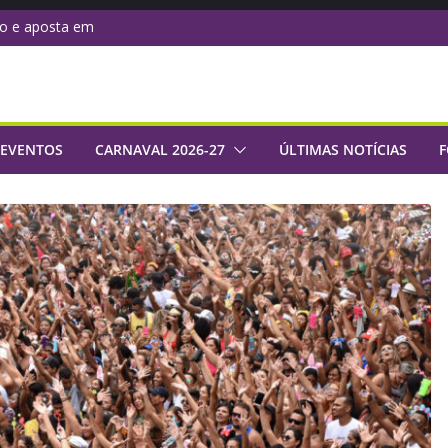
do e aposta em
administrativo com
naval 2027 com
de samba da Série
 EVENTOS
CARNAVAL 2026-27
ÚLTIMAS NOTÍCIAS
F
 Império: rumo a