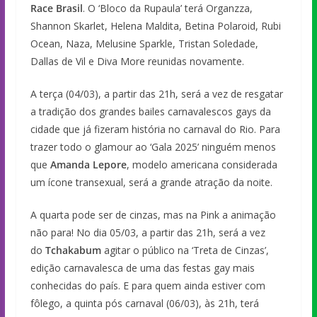
Race Brasil
. O ‘Bloco da Rupaula’ terá Organzza,
Shannon Skarlet, Helena Maldita, Betina Polaroid, Rubi
Ocean, Naza, Melusine Sparkle, Tristan Soledade,
Dallas de Vil e Diva More reunidas novamente.
A terça (04/03), a partir das 21h, será a vez de resgatar
a tradição dos grandes bailes carnavalescos gays da
cidade que já fizeram história no carnaval do Rio. Para
trazer todo o glamour ao ‘Gala 2025’ ninguém menos
que
Amanda Lepore
, modelo americana considerada
um ícone transexual, será a grande atração da noite.
A quarta pode ser de cinzas, mas na Pink a animação
não para! No dia 05/03, a partir das 21h, será a vez
do
Tchakabum
agitar o público na ‘Treta de Cinzas’,
edição carnavalesca de uma das festas gay mais
conhecidas do país. E para quem ainda estiver com
fôlego, a quinta pós carnaval (06/03), às 21h, terá