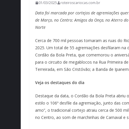
01/03/2025
roteiroscariocas.com.br
Data foi marcada por cortejos de agremiações quer
de Março, no Centro; Amigos da Onça, no Aterro do 
Norte
Cerca de 700 mil pessoas tomaram as ruas do Rio 
2025. Um total de 55 agremiações desfilaram na d
Cordão da Bola Preta, que comemorou o aniversári
para o circuito de megablocos na Rua Primeira d
Terreirada, em São Cristóvão; a Banda de Ipanem
Veja os destaques do dia
Destaque da data, o Cordão da Bola Preta abriu 
estilo o 106º desfile da agremiação, junto das c
amo”, o tradicional cortejo atraiu cerca de 500 mi
no Centro, ao som de marchinhas de Carnaval e s