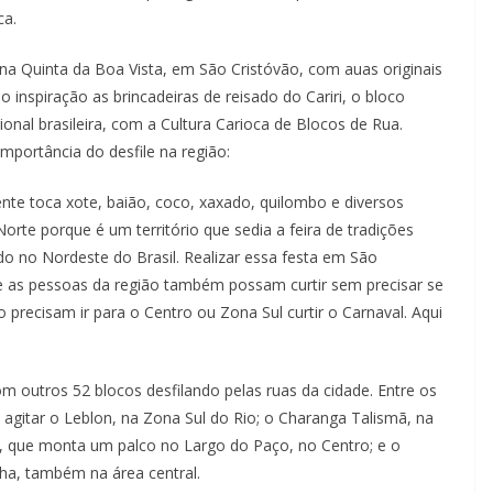
ca.
 na Quinta da Boa Vista, em São Cristóvão, com auas originais
inspiração as brincadeiras de reisado do Cariri, o bloco
ional brasileira, com a Cultura Carioca de Blocos de Rua.
 importância do desfile na região:
ente toca xote, baião, coco, xaxado, quilombo e diversos
orte porque é um território que sedia a feira de tradições
do no Nordeste do Brasil. Realizar essa festa em São
e as pessoas da região também possam curtir sem precisar se
recisam ir para o Centro ou Zona Sul curtir o Carnaval. Aqui
m outros 52 blocos desfilando pelas ruas da cidade. Entre os
 agitar o Leblon, na Zona Sul do Rio; o Charanga Talismã, na
, que monta um palco no Largo do Paço, no Centro; e o
ha, também na área central.