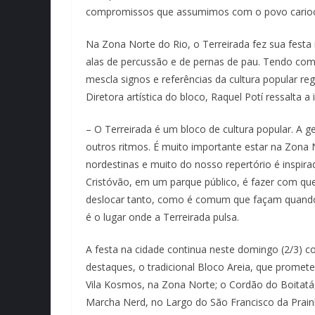
compromissos que assumimos com o povo cario
Na Zona Norte do Rio, o Terreirada fez sua festa
alas de percussão e de pernas de pau. Tendo como 
mescla signos e referências da cultura popular reg
Diretora artística do bloco, Raquel Potí ressalta a
– O Terreirada é um bloco de cultura popular. A g
outros ritmos. É muito importante estar na Zona N
nordestinas e muito do nosso repertório é inspira
Cristóvão, em um parque público, é fazer com qu
deslocar tanto, como é comum que façam quando p
é o lugar onde a Terreirada pulsa.
A festa na cidade continua neste domingo (2/3) co
destaques, o tradicional Bloco Areia, que promete
Vila Kosmos, na Zona Norte; o Cordão do Boitatá
Marcha Nerd, no Largo do São Francisco da Prain