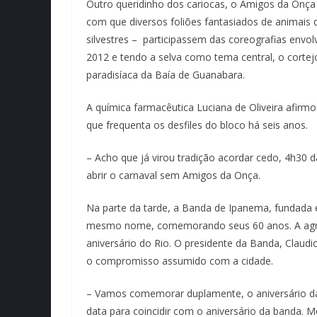
Outro queridinho dos cariocas, o Amigos da Onça
com que diversos foliões fantasiados de animais 
silvestres – participassem das coreografias envol
2012 e tendo a selva como tema central, o corte
paradisíaca da Baía de Guanabara.
A química farmacêutica Luciana de Oliveira afirm
que frequenta os desfiles do bloco há seis anos.
– Acho que já virou tradição acordar cedo, 4h30 
abrir o carnaval sem Amigos da Onça.
Na parte da tarde, a Banda de Ipanema, fundada e
mesmo nome, comemorando seus 60 anos. A agre
aniversário do Rio. O presidente da Banda, Claud
o compromisso assumido com a cidade.
– Vamos comemorar duplamente, o aniversário da 
data para coincidir com o aniversário da banda. 