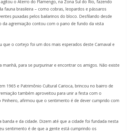
 agitou o Aterro do Flamengo, na Zona Sul do Rio, fazendo
da fauna brasileira – como cobras, leopardos e pássaros
ventes puxadas pelos bailarinos do bloco. Desfilando desde
jo da agremiação contou com o pano de fundo da vista
ou que o cortejo foi um dos mais esperados deste Carnaval e
da manhã, para se purpurinar e encontrar os amigos. Não existe
m 1965 e Patrimônio Cultural Carioca, brincou no bairro de
miação também aproveitou para unir a festa com o
io Pinheiro, afirmou que o sentimento é de dever cumprido com
banda e da cidade. Dizem até que a cidade foi fundada nesta
Meu sentimento é de que a gente está cumprindo os