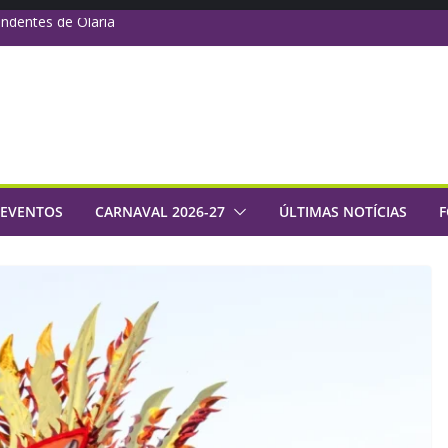
endentes de Olaria
 escolher o hino de
diovisual inédito
com prêmio de R$
para a Sapucaí em
 EVENTOS
CARNAVAL 2026-27
ÚLTIMAS NOTÍCIAS
F