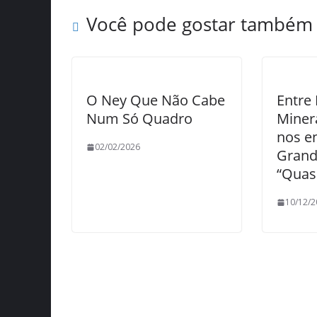
Você pode gostar também
O Ney Que Não Cabe
Entre 
Num Só Quadro
Miner
nos e
02/02/2026
Grande
“Quas
10/12/2