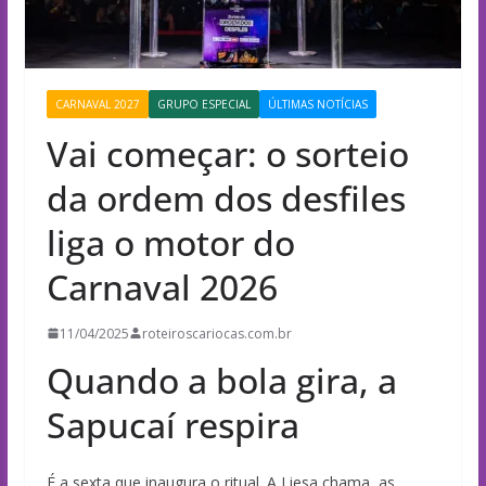
CARNAVAL 2027
GRUPO ESPECIAL
ÚLTIMAS NOTÍCIAS
Vai começar: o sorteio
da ordem dos desfiles
liga o motor do
Carnaval 2026
11/04/2025
roteiroscariocas.com.br
Quando a bola gira, a
Sapucaí respira
É a sexta que inaugura o ritual. A Liesa chama, as