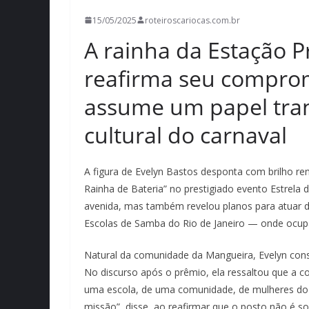
15/05/2025
roteiroscariocas.com.br
A rainha da Estação 
reafirma seu compro
assume um papel tr
cultural do carnaval
A figura de Evelyn Bastos desponta com brilho re
Rainha de Bateria” no prestigiado evento Estrel
avenida, mas também revelou planos para atuar d
Escolas de Samba do Rio de Janeiro — onde ocupa 
Natural da comunidade da Mangueira, Evelyn constr
No discurso após o prêmio, ela ressaltou que a co
uma escola, de uma comunidade, de mulheres do
missão”, disse, ao reafirmar que o posto não é s