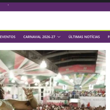
do e aposta em
administrativo com
naval 2027 com
de samba da Série
 EVENTOS
CARNAVAL 2026-27
ÚLTIMAS NOTÍCIAS
F
 Império: rumo a