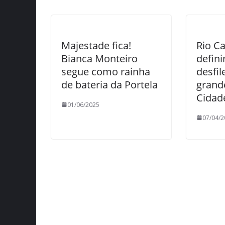
Majestade fica!
Rio Ca
Bianca Monteiro
defin
segue como rainha
desfi
de bateria da Portela
grand
Cidad
01/06/2025
07/04/2