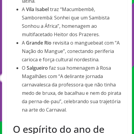
latina.
A
Vila Isabel
traz “Macumbembê,
Samborembá: Sonhei que um Sambista
Sonhou a África”, homenagem ao
multifacetado Heitor dos Prazeres.
A
Grande Rio
revisita o manguebeat com “A
Nação do Mangue”, conectando periferia
carioca e força cultural nordestina.
O
Salgueiro
faz sua homenagem à Rosa
Magalhães com “A delirante jornada
carnavalesca da professora que não tinha
medo de bruxa, de bacalhau e nem do pirata
da perna-de-pau”, celebrando sua trajetória
na arte do Carnaval.
O espírito do ano de