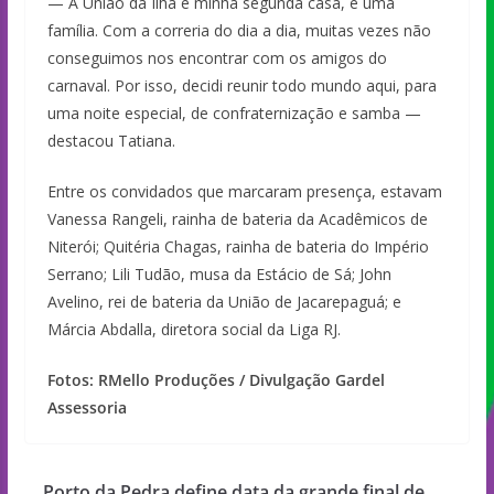
— A União da Ilha é minha segunda casa, é uma
família. Com a correria do dia a dia, muitas vezes não
conseguimos nos encontrar com os amigos do
carnaval. Por isso, decidi reunir todo mundo aqui, para
uma noite especial, de confraternização e samba —
destacou Tatiana.
Entre os convidados que marcaram presença, estavam
Vanessa Rangeli, rainha de bateria da Acadêmicos de
Niterói; Quitéria Chagas, rainha de bateria do Império
Serrano; Lili Tudão, musa da Estácio de Sá; John
Avelino, rei de bateria da União de Jacarepaguá; e
Márcia Abdalla, diretora social da Liga RJ.
Fotos: RMello Produções / Divulgação Gardel
Assessoria
Porto da Pedra define data da grande final de