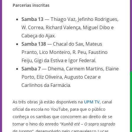
Parcerias inscritas
Samba 13
— Thiago Vaz, Jefinho Rodrigues,
W. Correa, Richard Valença, Miguel Dibo e
Cabeça do Ajax.
Samba 138
— Chacal do Sax, Mateus
Pranto, Lico Monteiro, R. Peu, Faustino
Feiju, Gigi da Estiva e Igor Federal.
Samba 7
— Dhema, Carmem Martins, Elaine
Porto, Eliz Oliveira, Augusto Cezar e
Carlinhos da Farmácia.
As três obras já estão disponíveis na
UPM TV
, canal
oficial da escola no YouTube, para que o público
conheça os sambas que concorrem ao direito de se
tornar o hino do enredo
“Kunhã eté – O sopro sagrado
da Jurema”
, desenvolvido pelo carnavalesco Lucas