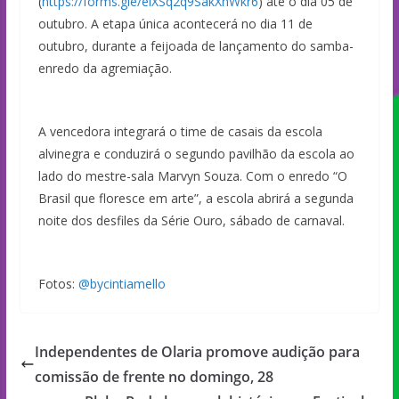
(
https://forms.gle/eiXSq2q9SakXnWkr6
) até o dia 05 de
outubro. A etapa única acontecerá no dia 11 de
outubro, durante a feijoada de lançamento do samba-
enredo da agremiação.
A vencedora integrará o time de casais da escola
alvinegra e conduzirá o segundo pavilhão da escola ao
lado do mestre-sala Marvyn Souza. Com o enredo “O
Brasil que floresce em arte”, a escola abrirá a segunda
noite dos desfiles da Série Ouro, sábado de carnaval.
Fotos:
@bycintiamello
Independentes de Olaria promove audição para
comissão de frente no domingo, 28