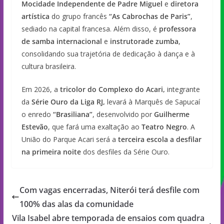
Mocidade Independente de Padre Miguel
e
diretora
artística
do grupo francês
“As Cabrochas de Paris”
,
sediado na capital francesa. Além disso, é
professora
de samba internacional
e
instrutora
de zumba
,
consolidando sua trajetória de dedicação à dança e à
cultura brasileira.
Em 2026, a
tricolor do Complexo do Acari
,
integrante
da
Série Ouro da Liga RJ
,
levará à Marquês de Sapucaí
o enredo
“Brasiliana”
, desenvolvido por
Guilherme
Estevão
, que fará uma exaltação ao
Teatro Negro
. A
União do Parque Acari será a
terceira escola a desfilar
na primeira noite
dos desfiles da Série Ouro.
Com vagas encerradas, Niterói terá desfile com
100% das alas da comunidade
Vila Isabel abre temporada de ensaios com quadra