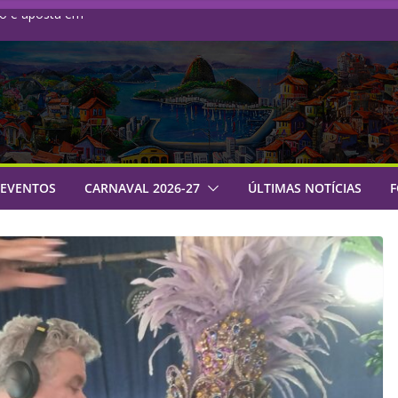
do e aposta em
administrativo com
naval 2027 com
de samba da Série
 Império: rumo a
 EVENTOS
CARNAVAL 2026-27
ÚLTIMAS NOTÍCIAS
F