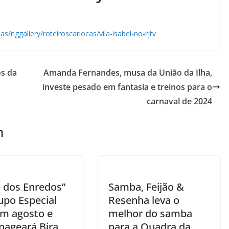
as/nggallery/roteiroscariocas/vila-isabel-no-rjtv
os da
Amanda Fernandes, musa da União da Ilha,
investe pesado em fantasia e treinos para o
carnaval de 2024
m
e dos Enredos”
Samba, Feijão &
upo Especial
Resenha leva o
em agosto e
melhor do samba
ageará Bira
para a Quadra da