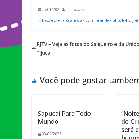
25/01/2024
Taís Salazar
https://roteiroscariocas.com.br/index.php/fotografi
RJTV – Veja as fotos do Salgueiro e da Unid
Tijuca
Você pode gostar també
Sapucaí Para Todo
“Noit
Mundo
do Gr
será 
03/02/2026
homen